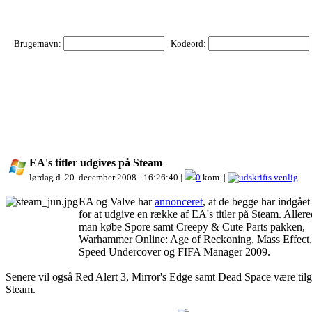
Brugernavn:
Kodeord:
EA's titler udgives på Steam
lørdag d. 20. december 2008 - 16:26:40 |
0
kom. |
EA og Valve har
annonceret
, at de begge har indgået 
for at udgive en række af EA's titler på Steam. Aller
man købe Spore samt Creepy & Cute Parts pakken,
Warhammer Online: Age of Reckoning, Mass Effect,
Speed Undercover og FIFA Manager 2009.
Senere vil også Red Alert 3, Mirror's Edge samt Dead Space være til
Steam.