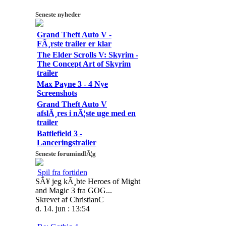
Seneste nyheder
Grand Theft Auto V -
FÃ¸rste trailer er klar
The Elder Scrolls V: Skyrim -
The Concept Art of Skyrim
trailer
Max Payne 3 - 4 Nye
Screenshots
Grand Theft Auto V
afslÃ¸res i nÃ¦ste uge med en
trailer
Battlefield 3 -
Lanceringstrailer
Seneste forumindlÃ¦g
Spil fra fortiden
SÃ¥ jeg kÃ¸bte Heroes of Might
and Magic 3 fra GOG...
Skrevet af ChristianC
d. 14. jun : 13:54