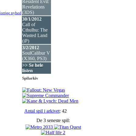
Resident Evil:
Revelations
(3DS
)
orrige nyhed
30/1/2012
Call of
Cthulhu: The
Wasted Land
(iP
)
3/2/2012
SoulCalibur V
(X360, PS3
)
>> Se hele
listen
Spilarkiv
Antal spil i arkivet
: 42
De 3 seneste spil: