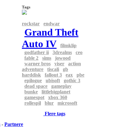
Tags
rockstar
endwar
Grand Theft
Auto IV
filmklip
godfather ii
3drealms
ceo
fable 2
sims
jowood
warner bros
viser
action
adventure
tiscali
gb
harddisk
fallout 3
eax
pbe
epilogue
ubisoft
gothic 3
dead space
gameplay
bunke
littlebigplanet
gamespot
xbox 360
rollespil
blur
microsoft
Flere tags
s
-
Partnere