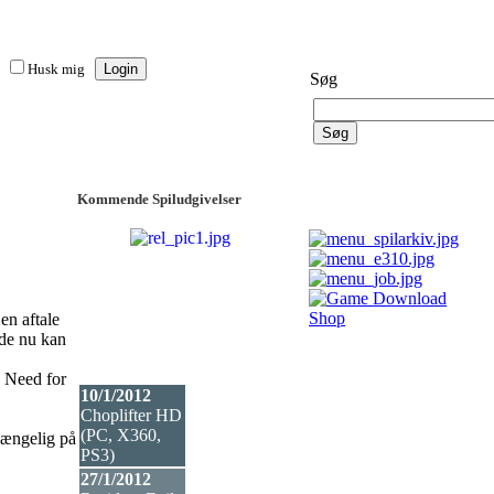
Husk mig
Søg
Kommende Spiludgivelser
en aftale
ede nu kan
 Need for
10/1/2012
Choplifter HD
(PC, X360,
gængelig på
PS3
)
27/1/2012