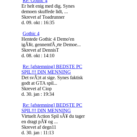
Re: Gothic 4
Er helt enig med dig. Synes
demoen skuffede lidt, ...
Skrevet af Toadrunner
d. 09. okt : 16:35
Gothic 4
Hentede Gothic 4 Demo'en
igÃ¥r, gennemfÃ¸rte Demoe...
Skrevet af DennisT
d. 08. okt : 14:10
Re: [afstemning] BEDSTE PC
SPIL!!! DIN MENNING
Det svÃ¦rt at sige. Synes faktisk
godt at GTA spil...
Skrevet af Ciop
d. 30. jan : 19:34
Re: [afstemning] BEDSTE PC
SPIL!!! DIN MENNING
Virtuelt Action Spil sÃ¥ du tager
en dragt pÃ¥ og ...
Skrevet af degn11
d. 30. jan : 11:13