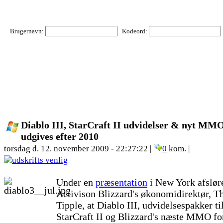
Brugernavn:
Kodeord:
Diablo III, StarCraft II udvidelser & nyt MM
udgives efter 2010
torsdag d. 12. november 2009 - 22:27:22 |
0
kom. |
Under en
præsentation
i New York afslør
Activison Blizzard's økonomidirektør, 
Tipple, at Diablo III, udvidelsespakker ti
StarCraft II og Blizzard's næste MMO fo