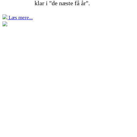
klar i "de næste få år".
Læs mere...