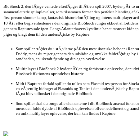
BioShock 2, den lÃ¦nge ventede efterfÃ¸lger til Ã¥rets spil 2007, byder pÃ¥ to 
sammenflettede spiloplevelser, som tilsammen former den perfekte blanding af e
first-person shooter kamp, fantastisk historiefortÃ¦lling og intens multiplayer act
10 Ã¥r efter begivenhederne i den originale BioShock runger ekkoet af fortidens
gennem Raptures sale igen. Langs Atlanterhavets kystlinje har et monster kidna
piger og bragt dem til den undersÃ¸iske by Rapture.
Som spiller trÃ¦der du i stÃ¸vlerne pÃ¥ den mest ikoniske beboer i Raptu
Daddy, mens du rejser gennem den udslidte og smukke faldefÃ¦rdige by i
sandheden, en ukendt fjende og din egen overlevelse.
Multiplayer i BioShock 2 byder pÃ¥ en rig forhistorie oplevelse, der udv
Bioshock fiktionens oprindelses historie.
Midt i Raptures forfald spiller du rollen som Plasmid testperson for Sincla
en vÃ¦sentlig bidrager af Plasmids og Tonics i den undersÃ¸iske by Raptu
fÃ¸rst blev udforsket i det originale BioShock.
Som spiller skal du bruge alle elementerne i dit BioShock arsenal for at o
mens den fulde dybde af BioShock oplevelsen bliver redefineret og transf
en unik multiplayer oplevelse, der kun kan findes i Rapture.