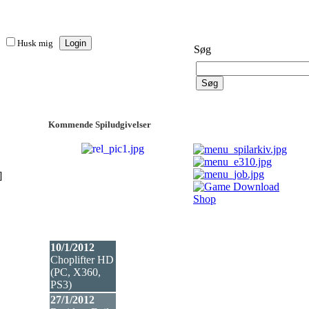
Husk mig
Søg
Kommende Spiludgivelser
]
10/1/2012
Choplifter HD
(PC, X360,
PS3
)
27/1/2012