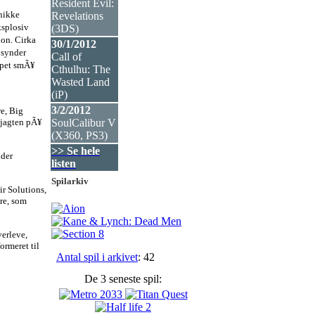
Resident Evil:
unikke
Revelations
ksplosiv
(3DS
)
ion. Cirka
30/1/2012
 synder
Call of
ppet smÃ¥
Cthulhu: The
Wasted Land
(iP
)
3/2/2012
re, Big
 jagten pÃ¥
SoulCalibur V
(X360, PS3
)
>> Se hele
ider
listen
Spilarkiv
ir Solutions,
re, som
verleve,
ormeret til
Antal spil i arkivet
: 42
De 3 seneste spil: