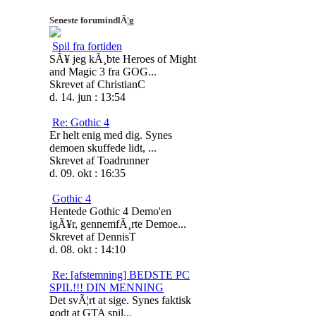
Seneste forumindlÃ¦g
Spil fra fortiden
SÃ¥ jeg kÃ¸bte Heroes of Might
and Magic 3 fra GOG...
Skrevet af ChristianC
d. 14. jun : 13:54
Re: Gothic 4
Er helt enig med dig. Synes
demoen skuffede lidt, ...
Skrevet af Toadrunner
d. 09. okt : 16:35
Gothic 4
Hentede Gothic 4 Demo'en
igÃ¥r, gennemfÃ¸rte Demoe...
Skrevet af DennisT
d. 08. okt : 14:10
Re: [afstemning] BEDSTE PC
SPIL!!! DIN MENNING
Det svÃ¦rt at sige. Synes faktisk
godt at GTA spil...