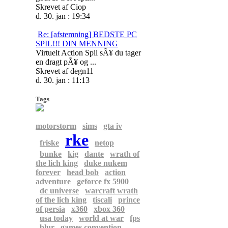
Skrevet af Ciop
d. 30. jan : 19:34
Re: [afstemning] BEDSTE PC
SPIL!!! DIN MENNING
Virtuelt Action Spil sÃ¥ du tager
en dragt pÃ¥ og ...
Skrevet af degn11
d. 30. jan : 11:13
Tags
motorstorm
sims
gta iv
rke
friske
netop
bunke
kig
dante
wrath of
the lich king
duke nukem
forever
head bob
action
adventure
geforce fx 5900
dc universe
warcraft wrath
of the lich king
tiscali
prince
of persia
x360
xbox 360
usa today
world at war
fps
blur
games convention