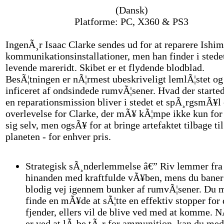
(Dansk)
Platforme: PC, X360 & PS3
IngenÃ¸r Isaac Clarke sendes ud for at reparere Ishi
kommunikationsinstallationer, men han finder i stedet
levende mareridt. Skibet er et flydende blodblad.
BesÃ¦tningen er nÃ¦rmest ubeskriveligt lemlÃ¦stet og
inficeret af ondsindede rumvÃ¦sener. Hvad der starte
en reparationsmission bliver i stedet et spÃ¸rgsmÃ¥l
overlevelse for Clarke, der mÃ¥ kÃ¦mpe ikke kun for 
sig selv, men ogsÃ¥ for at bringe artefaktet tilbage til
planeten - for enhver pris.
Strategisk sÃ¸nderlemmelse â€” Riv lemmer fra
hinanden med kraftfulde vÃ¥ben, mens du baner
blodig vej igennem bunker af rumvÃ¦sener. Du
finde en mÃ¥de at sÃ¦tte en effektiv stopper for 
fjender, ellers vil de blive ved med at komme. 
er ved at lÃ¸be tÃ¸r for ammunition, kan du med