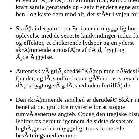
kraft samle genstande op - selv fjendens egne a
ben - og kaste dem mod alt, der stÃ¥r i vejen for
SkrÃ¦k i det ydre rum En isnende uhyggelig horr
oplevelse med de seneste landvindinger inden fo
og effekter, et chokerende lydspor og en yderst
skrÃ¦mmende atmosfÃ¦re af dÃ¸d, frygt og
Ã¸delÃ¦ggelse.
Autentisk vÃ¦gtlÃ¸shedâ€”KÃ¦mp mod nÃ¥desl
fjender, og lÃ¸s udfordrende gÃ¥der i et scenarie
dÃ¸dsfrygt og vÃ¦gtlÃ¸shed uden fortilfÃ¦lde.
Den skrÃ¦mmende sandhed er derudeâ€”SkÃ¦r ind
benet af det grufulde mysterie for at stoppe
rumvÃ¦senernes angreb. Opdag den tragiske hist
Ishimuras deroute igennem de sidste desperate
logbÃ¸ger af de uhyggeligt transformerede
besÃ¦tningsmedlemmer.