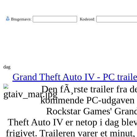
Brugernavn:
Kodeord:
dag
Grand Theft Auto IV - PC traile
Den fÃ¸rste trailer fra d
kommende PC-udgaven 
Rockstar Games' Gran
Theft Auto IV er netop i dag ble
frigivet. Traileren varer et minut,