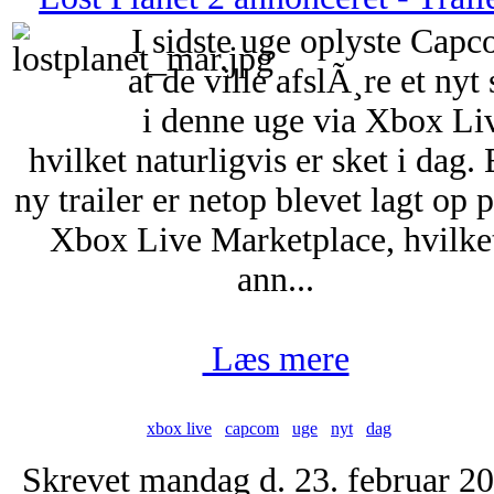
I sidste uge oplyste Capc
at de ville afslÃ¸re et nyt 
i denne uge via Xbox Li
hvilket naturligvis er sket i dag.
ny trailer er netop blevet lagt op
Xbox Live Marketplace, hvilke
ann...
Læs mere
xbox live
capcom
uge
nyt
dag
Skrevet mandag d. 23. februar 2