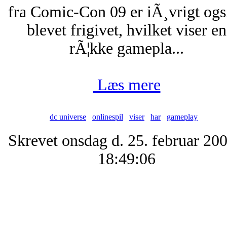
fra Comic-Con 09 er iÃ¸vrigt og
blevet frigivet, hvilket viser en
rÃ¦kke gamepla...
Læs mere
dc universe
onlinespil
viser
har
gameplay
Skrevet onsdag d. 25. februar 200
18:49:06