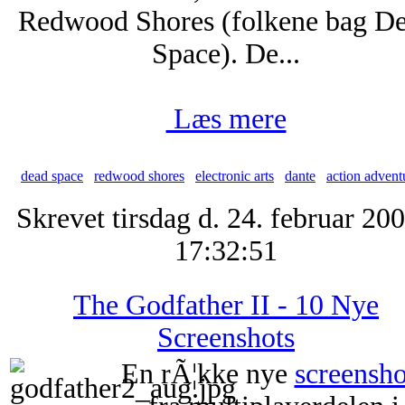
Redwood Shores (folkene bag D
Space). De...
Læs mere
dead space
redwood shores
electronic arts
dante
action advent
Skrevet tirsdag d. 24. februar 200
17:32:51
The Godfather II - 10 Nye
Screenshots
En rÃ¦kke nye
screensho