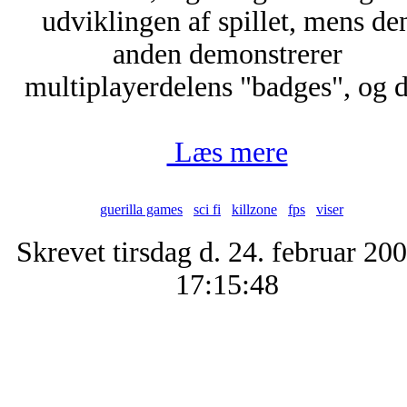
udviklingen af spillet, mens de
anden demonstrerer
multiplayerdelens "badges", og d.
Læs mere
guerilla games
sci fi
killzone
fps
viser
Skrevet tirsdag d. 24. februar 200
17:15:48