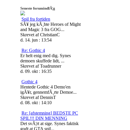
Seneste forumindlÃ¦g
Spil fra fortiden
SÃ¥ jeg kÃ¸bte Heroes of Might
and Magic 3 fra GOG...
Skrevet af ChristianC
d. 14. jun : 13:54
Re: Gothic 4
Er helt enig med dig. Synes
demoen skuffede lidt, ...
Skrevet af Toadrunner
d. 09. okt : 16:35
Gothic 4
Hentede Gothic 4 Demo'en
igÃ¥r, gennemfÃ¸rte Demoe...
Skrevet af DennisT
d. 08. okt : 14:10
Re: [afstemning] BEDSTE PC
SPIL!!! DIN MENNING
Det svÃ¦rt at sige. Synes faktisk
godt at GTA spil...