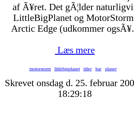
af Ã¥ret. Det gÃ¦lder naturligvi
LittleBigPlanet og MotorStorm
Arctic Edge (udkommer ogsÃ¥.
Læs mere
motorstorm
littlebigplanet
titler
har
planer
Skrevet onsdag d. 25. februar 200
18:29:18