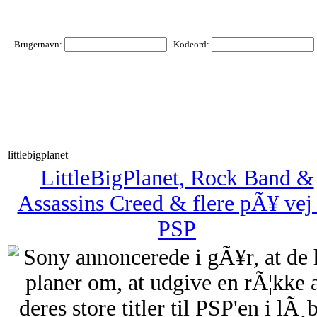
Brugernavn:
Kodeord:
littlebigplanet
LittleBigPlanet, Rock Band &
Assassins Creed & flere pÃ¥ vej 
PSP
Sony annoncerede i gÃ¥r, at de 
planer om, at udgive en rÃ¦kke 
deres store titler til PSP'en i lÃ¸