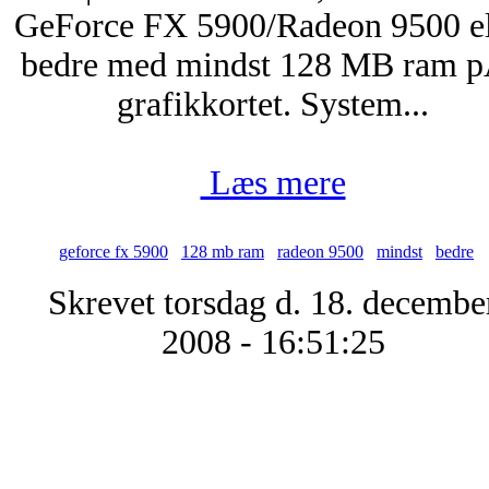
GeForce FX 5900/Radeon 9500 el
bedre med mindst 128 MB ram 
grafikkortet. System...
Læs mere
geforce fx 5900
128 mb ram
radeon 9500
mindst
bedre
Skrevet torsdag d. 18. decembe
2008 - 16:51:25