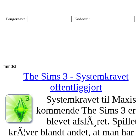
Brugernavn:
Kodeord:
mindst
The Sims 3 - Systemkravet
offentliggjort
Systemkravet til Maxis
kommende The Sims 3 er
blevet afslÃ¸ret. Spille
krÃ¦ver blandt andet, at man har 