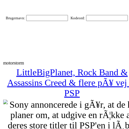
Brugernavn:
Kodeord:
motorstorm
LittleBigPlanet, Rock Band &
Assassins Creed & flere pÃ¥ vej 
PSP
Sony annoncerede i gÃ¥r, at de 
planer om, at udgive en rÃ¦kke 
deres store titler til PSP'en i lÃ¸