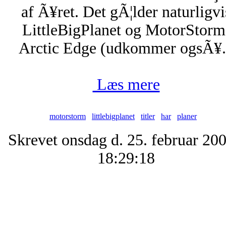
af Ã¥ret. Det gÃ¦lder naturligvi
LittleBigPlanet og MotorStorm
Arctic Edge (udkommer ogsÃ¥.
Læs mere
motorstorm
littlebigplanet
titler
har
planer
Skrevet onsdag d. 25. februar 200
18:29:18