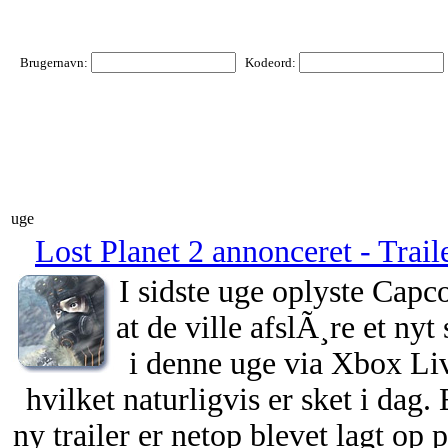
Brugernavn:
Kodeord:
uge
Lost Planet 2 annonceret - Trail
I sidste uge oplyste Capc
at de ville afslÃ¸re et nyt 
i denne uge via Xbox Li
hvilket naturligvis er sket i dag.
ny trailer er netop blevet lagt op