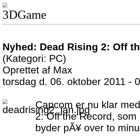
Nyhed: Dead Rising 2: Off th
(Kategori: PC)
Oprettet af Max
torsdag d. 06. oktober 2011 - 
Capcom er nu klar med e
2: Off the Record, som
byder pÃ¥ over to minu