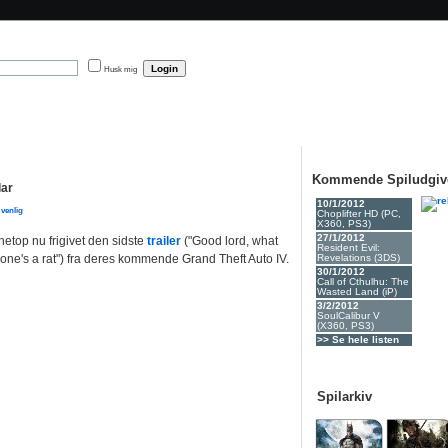
Husk mig
Kommende Spiludgiv
lar
10/1/2012
Choplifter HD (PC,
X360, PS3
)
27/1/2012
etop nu frigivet den sidste
trailer
("Good lord, what
Resident Evil:
one's a rat") fra deres kommende Grand Theft Auto IV.
Revelations (3DS
)
30/1/2012
Call of Cthulhu: The
Wasted Land (iP
)
3/2/2012
SoulCalibur V
(X360, PS3
)
>> Se hele listen
Spilarkiv