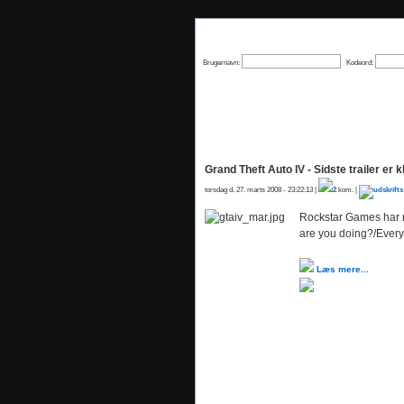
Brugernavn:
Kodeord:
Grand Theft Auto IV - Sidste trailer er k
torsdag d. 27. marts 2008 - 23:22:13 |
2
kom. |
Rockstar Games har n
are you doing?/Every
Læs mere...