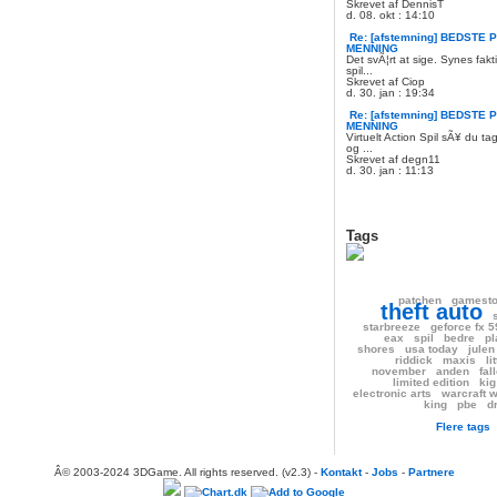
Skrevet af DennisT
d. 08. okt : 14:10
Re: [afstemning] BEDSTE P
MENNING
Det svÃ¦rt at sige. Synes fakt
spil...
Skrevet af Ciop
d. 30. jan : 19:34
Re: [afstemning] BEDSTE P
MENNING
Virtuelt Action Spil sÃ¥ du t
og ...
Skrevet af degn11
d. 30. jan : 11:13
Tags
patchen
gamest
theft auto
starbreeze
geforce fx 
eax
spil
bedre
pl
shores
usa today
julen
riddick
maxis
li
november
anden
fal
limited edition
kig
electronic arts
warcraft w
king
pbe
d
Flere tags
Â© 2003-2024 3DGame. All rights reserved. (v2.3) -
Kontakt
-
Jobs
-
Partnere