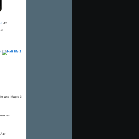
et
: 42
il:
ght and Magic 3
 demoen
Ã¥r,