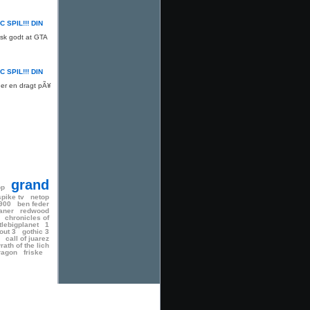
C SPIL!!! DIN
isk godt at GTA
C SPIL!!! DIN
ager en dragt pÃ¥
grand
op
spike tv
netop
5900
ben feder
aner
redwood
chronicles of
ttlebigplanet
1
lout 3
gothic 3
call of juarez
rath of the lich
ragon
friske