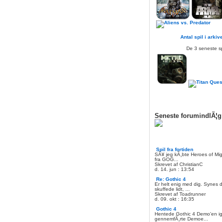
Antal spil i arkiv
De 3 seneste sp
Seneste forumindlÃ¦g
Spil fra fortiden
SÃ¥ jeg kÃ¸bte Heroes of Mi
fra GOG...
Skrevet af ChristianC
d. 14. jun : 13:54
Re: Gothic 4
Er helt enig med dig. Synes
skuffede lidt, ...
Skrevet af Toadrunner
d. 09. okt : 16:35
Gothic 4
Hentede Gothic 4 Demo'en ig
gennemfÃ¸rte Demoe...