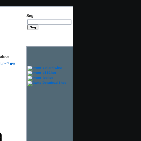
Søg
elser