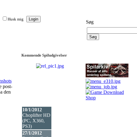
Husk mig
Søg
Kommende Spiludgivelser
nshots
e post-
pa den
10/1/2012
Choplifter HD
(PC, X360,
PS3
)
27/1/2012