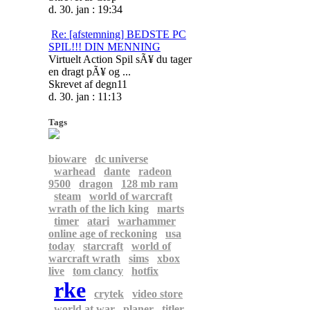
d. 30. jan : 19:34
Re: [afstemning] BEDSTE PC
SPIL!!! DIN MENNING
Virtuelt Action Spil sÃ¥ du tager
en dragt pÃ¥ og ...
Skrevet af degn11
d. 30. jan : 11:13
Tags
bioware
dc universe
warhead
dante
radeon
9500
dragon
128 mb ram
steam
world of warcraft
wrath of the lich king
marts
timer
atari
warhammer
online age of reckoning
usa
today
starcraft
world of
warcraft wrath
sims
xbox
live
tom clancy
hotfix
rke
crytek
video store
world at war
planer
titler