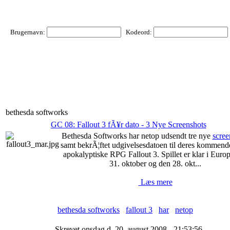
Brugernavn:
Kodeord:
bethesda softworks
GC 08: Fallout 3 fÃ¥r dato - 3 Nye Screenshots
Bethesda Softworks har netop udsendt tre nye
scree
samt bekrÃ¦ftet udgivelsesdatoen til deres kommend
apokalyptiske RPG Fallout 3. Spillet er klar i Euro
31. oktober og den 28. okt...
Læs mere
bethesda softworks
fallout 3
har
netop
Skrevet onsdag d. 20. august 2008 - 21:53:56