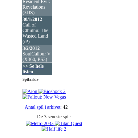
Resident Evil:
Revelations
(3DS
)
30/1/2012
Call of
Cthulhu: The
Wasted Land
(iP
)
3/2/2012
SoulCalibur V
(X360, PS3
)
>> Se hele
listen
Spilarkiv
Antal spil i arkivet
: 42
De 3 seneste spil: