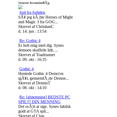
Seneste forumindlÃ¦g
Spil fra fortiden
SÃ¥ jeg kÃ¸bte Heroes of Might
and Magic 3 fra GOG...
Skrevet af ChristianC
d. 14. jun : 13:54
Re: Gothic 4
Er helt enig med dig. Synes
demoen skuffede lidt, ...
Skrevet af Toadrunner
d. 09. okt : 16:35
Gothic 4
Hentede Gothic 4 Demo'en
igÃ¥r, gennemfÃ¸rte Demoe...
Skrevet af DennisT
d. 08. okt : 14:10
Re: [afstemning] BEDSTE PC
SPIL!!! DIN MENNING
Det svÃ¦rt at sige. Synes faktisk
godt at GTA spil...
Skrevet af Ciop