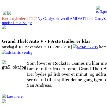
Korte nyheder â€ºâ€º
Ny Catalyst driver til AMD/ATI kort
,
Garry's
runder 1 mio. solgte
Grand Theft Auto V - Første trailer er klar
onsdag d. 02. november 2011 - 20:23:18 |
4294967295
kom.
Som lovet er Rockstar Games nu klar me
første trailer fra det femte Grand Theft A
Der bydes på lidt over et minut, og udfra 
ser det ud til at spillet denne gang igen f
San Andreas.
Læs mere...