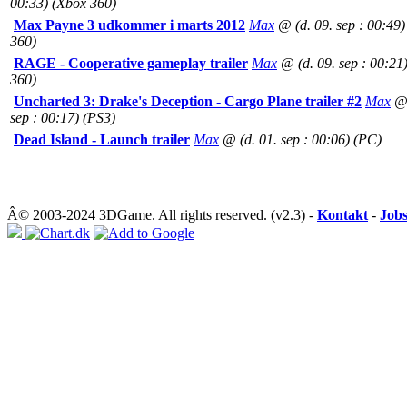
00:33) (Xbox 360)
Max Payne 3 udkommer i marts 2012
Max
@ (d. 09. sep : 00:49
360)
RAGE - Cooperative gameplay trailer
Max
@ (d. 09. sep : 00:21
360)
Uncharted 3: Drake's Deception - Cargo Plane trailer #2
Max
@ 
sep : 00:17) (PS3)
Dead Island - Launch trailer
Max
@ (d. 01. sep : 00:06) (PC)
Â© 2003-2024 3DGame. All rights reserved. (v2.3) -
Kontakt
-
Job