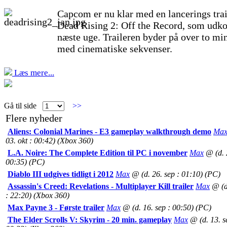
Capcom er nu klar med en lancerings trai
Dead Rising 2: Off the Record, som udk
næste uge. Traileren byder på over to mi
med cinematiske sekvenser.
Læs mere...
Gå til side
>>
Flere nyheder
Aliens: Colonial Marines - E3 gameplay walkthrough demo
Ma
03. okt : 00:42) (Xbox 360)
L.A. Noire: The Complete Edition til PC i november
Max
@ (d. 2
00:35) (PC)
Diablo III udgives tidligt i 2012
Max
@ (d. 26. sep : 01:10) (PC)
Assassin's Creed: Revelations - Multiplayer Kill trailer
Max
@ (d
: 22:20) (Xbox 360)
Max Payne 3 - Første trailer
Max
@ (d. 16. sep : 00:50) (PC)
The Elder Scrolls V: Skyrim - 20 min. gameplay
Max
@ (d. 13. s